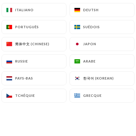
ITALIANO
ITALIANO
DEUTSH
DEUTSH
Schweppes agrumes - 25cl
5.00€
PORTUGUÊS
PORTUGUÊS
SUÉDOIS
SUÉDOIS
Schweppes tonic - 25cl
5.00€
简体中文 (CHINESE)
简体中文 (CHINESE)
JAPON
JAPON
Ginger beer - 25cl
RUSSIE
RUSSIE
ARABE
ARABE
5.00€
한국어 (KOREAN)
한국어 (KOREAN)
PAYS-BAS
PAYS-BAS
Sirop Monin - 4cl
Fraise, grenadine, menthe, citron, pêche, orgeat
TCHÉQUIE
TCHÉQUIE
GRECQUE
GRECQUE
3.00€