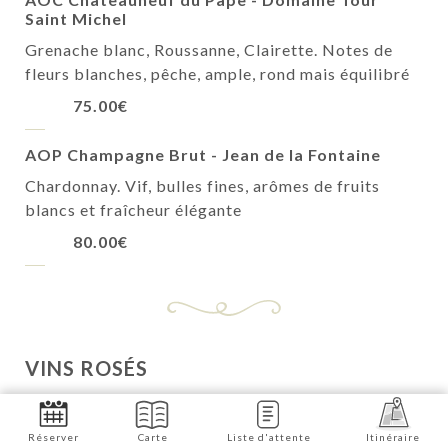
Saint Michel
Grenache blanc, Roussanne, Clairette. Notes de
fleurs blanches, pêche, ample, rond mais équilibré
75.00€
AOP Champagne Brut - Jean de la Fontaine
Chardonnay. Vif, bulles fines, arômes de fruits
blancs et fraîcheur élégante
80.00€
VINS ROSÉS
AOP Côteaux d'Aix - La Bargemone BIO
Syrah, Cabernet Sauvignon, Grenache. Fruité, notes
Réserver
Carte
Liste d'attente
Itinéraire