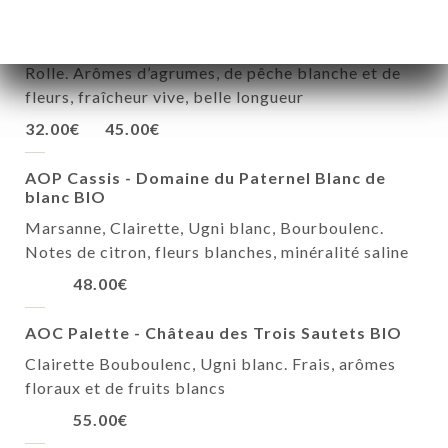
AOP Côtes De Provence - Château Coussin
Rolle. Arômes d’agrumes, de pêche blanche et de
fleurs, fraîcheur vive, belle longueur
32.00€
45.00€
AOP Cassis - Domaine du Paternel Blanc de
blanc BIO
Marsanne, Clairette, Ugni blanc, Bourboulenc.
Notes de citron, fleurs blanches, minéralité saline
48.00€
AOC Palette - Château des Trois Sautets BIO
Clairette Bouboulenc, Ugni blanc. Frais, arômes
floraux et de fruits blancs
55.00€