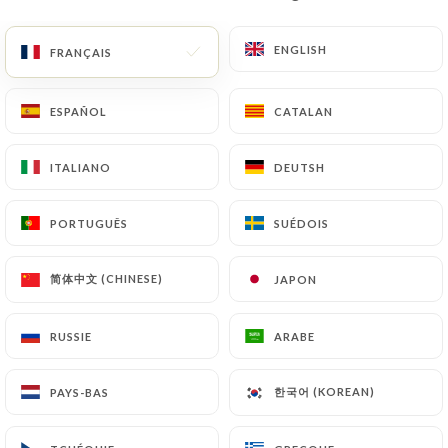
ENGLISH
ENGLISH
FRANÇAIS
FRANÇAIS
391 AVIS
RESTAURANT TRADITIONNEL FRANÇAIS
ESPAÑOL
ESPAÑOL
CATALAN
CATALAN
27 Place Ramus
ITALIANO
ITALIANO
DEUTSH
DEUTSH
13100 Aix-En-Provence France
PORTUGUÊS
PORTUGUÊS
SUÉDOIS
SUÉDOIS
简体中文 (CHINESE)
简体中文 (CHINESE)
JAPON
JAPON
RUSSIE
RUSSIE
ARABE
ARABE
한국어 (KOREAN)
한국어 (KOREAN)
PAYS-BAS
PAYS-BAS
Qui sommes nous?